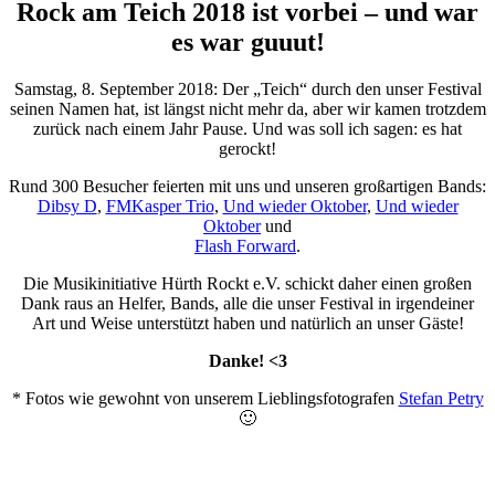
Rock am Teich 2018 ist vorbei – und war
es war guuut!
Samstag, 8. September 2018: Der „Teich“ durch den unser Festival
seinen Namen hat, ist längst nicht mehr da, aber wir kamen trotzdem
zurück nach einem Jahr Pause. Und was soll ich sagen: es hat
gerockt!
Rund 300 Besucher feierten mit uns und unseren großartigen Bands:
Dibsy D
,
FMKasper Trio
,
Und wieder Oktober
,
Und wieder
Oktober
und
Flash Forward
.
Die Musikinitiative Hürth Rockt e.V. schickt daher einen großen
Dank raus an Helfer, Bands, alle die unser Festival in irgendeiner
Art und Weise unterstützt haben und natürlich an unser Gäste!
Danke! <3
* Fotos wie gewohnt von unserem Lieblingsfotografen
Stefan Petry
🙂