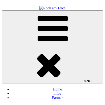
Zum
Inhalt
springen
Rock am Teich
präsentiert von Hürth Rockt e.V.
Menü
Home
Infos
Partner